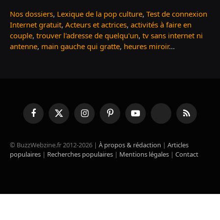
Nos dossiers
,
Lexique de la pop culture
,
Test de connexion
Internet gratuit
,
Acteurs et actrices
,
activités à faire en
couple
,
trouver l'adresse de quelqu'un
,
tv sans internet ni
antenne
,
main gauche qui gratte
,
heures miroir
...
Facebook
X
Instagram
Pinterest
YouTube
TikTok
RSS
(Twitter)
© BuzzWebzine.fr 2012-2026 |
À propos & rédaction
|
Articles
populaires
|
Recherches populaires
|
Mentions légales
|
Contact