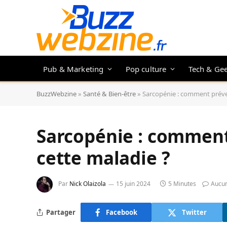
Pub & Marketing
Pop culture
Tech & Ge
BuzzWebzine
»
Santé & Bien-être
»
Sarcopénie : comment préveni
Sarcopénie : comment 
cette maladie ?
Par
Nick Olaizola
15 juin 2024
5 Minutes
Aucu
Partager
Facebook
Twitter