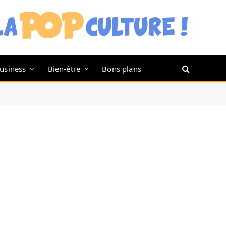
usiness
Bien-être
Bons plans