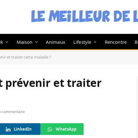
ek
Maison
Animaux
Lifestyle
Rencontre
B
r et traiter cette maladie ?
prévenir et traiter
n commentaire
LinkedIn
WhatsApp