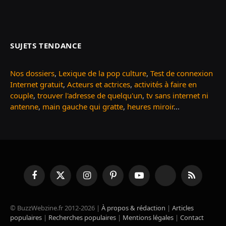
SUJETS TENDANCE
Nos dossiers
,
Lexique de la pop culture
,
Test de connexion
Internet gratuit
,
Acteurs et actrices
,
activités à faire en
couple
,
trouver l'adresse de quelqu'un
,
tv sans internet ni
antenne
,
main gauche qui gratte
,
heures miroir
...
Facebook
X
Instagram
Pinterest
YouTube
TikTok
RSS
(Twitter)
© BuzzWebzine.fr 2012-2026 |
À propos & rédaction
|
Articles
populaires
|
Recherches populaires
|
Mentions légales
|
Contact