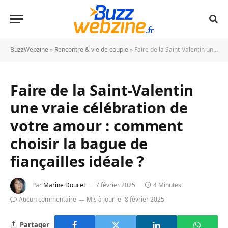
BuzzWebzine
»
Rencontre & vie de couple
»
Faire de la Saint-Valentin une vraie célébration de votre amour : comment choisir la bague de fiançailles idéale ?
Faire de la Saint-Valentin
une vraie célébration de
votre amour : comment
choisir la bague de
fiançailles idéale ?
Par
Marine Doucet
7 février 2025
4 Minutes
Aucun commentaire
Mis à jour le
8 février 2025
Partager