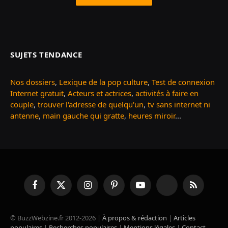
SUJETS TENDANCE
Nos dossiers
,
Lexique de la pop culture
,
Test de connexion
Internet gratuit
,
Acteurs et actrices
,
activités à faire en
couple
,
trouver l'adresse de quelqu'un
,
tv sans internet ni
antenne
,
main gauche qui gratte
,
heures miroir
...
Facebook
X
Instagram
Pinterest
YouTube
TikTok
RSS
(Twitter)
© BuzzWebzine.fr 2012-2026 |
À propos & rédaction
|
Articles
populaires
|
Recherches populaires
|
Mentions légales
|
Contact