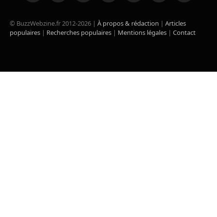
(Twitter)
© BuzzWebzine.fr 2012-2026 |
À propos & rédaction
|
Articles
populaires
|
Recherches populaires
|
Mentions légales
|
Contact