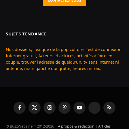
CONTACTEZ-NOUS
SUJETS TENDANCE
Nos dossiers
,
Lexique de la pop culture
,
Test de connexion
Internet gratuit
,
Acteurs et actrices
,
activités à faire en
couple
,
trouver l'adresse de quelqu'un
,
tv sans internet ni
antenne
,
main gauche qui gratte
,
heures miroir
...
Facebook
X
Instagram
Pinterest
YouTube
TikTok
RSS
(Twitter)
© BuzzWebzine.fr 2012-2026 |
À propos & rédaction
|
Articles