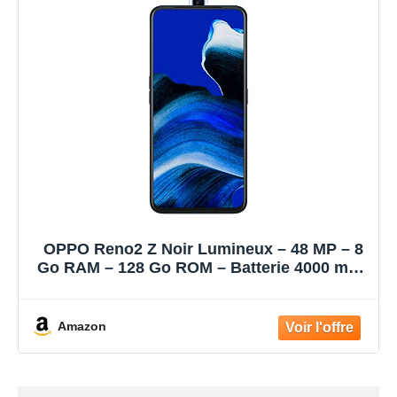
OPPO Reno2 Z Noir Lumineux – 48 MP – 8
Go RAM – 128 Go ROM – Batterie 4000 mAh
avec Charge Rapide VOOC 3.0 – Android 9
– Téléphone Portable Version Bouygues
Télécom (Débloqué Tout Opérateur)
Amazon