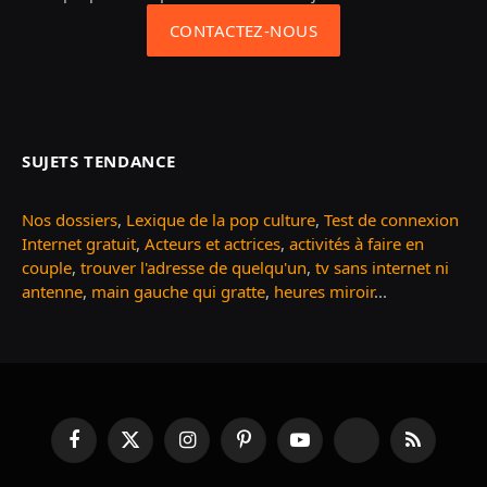
CONTACTEZ-NOUS
SUJETS TENDANCE
Nos dossiers
,
Lexique de la pop culture
,
Test de connexion
Internet gratuit
,
Acteurs et actrices
,
activités à faire en
couple
,
trouver l'adresse de quelqu'un
,
tv sans internet ni
antenne
,
main gauche qui gratte
,
heures miroir
...
Facebook
X
Instagram
Pinterest
YouTube
TikTok
RSS
(Twitter)