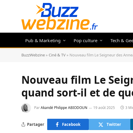
Pub & Marketing
Pop culture
Tech & Ge
BuzzWebzine
»
Ciné & TV
»
Nouveau film Le Seigneur des Anneau
Nouveau film Le Seig
quand sort-il et de qu
Par
Akandé Philippe ABIODOUN
19 août 2025
3 Mi
Partager
Facebook
Twitter