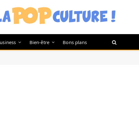
usiness
Bien-être
Bons plans