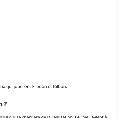
eux qui joueront Frodon et Bilbon.
m ?
 lui qui se chargera de la réalisation. Le rôle revient à