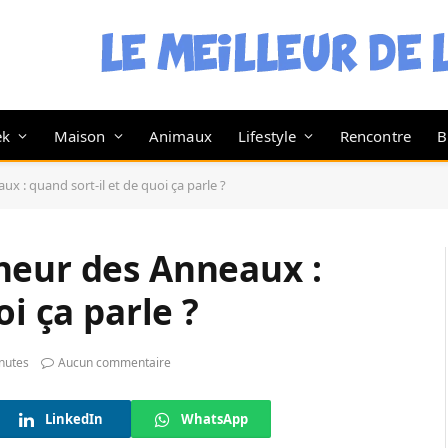
ek
Maison
Animaux
Lifestyle
Rencontre
B
x : quand sort-il et de quoi ça parle ?
neur des Anneaux :
oi ça parle ?
nutes
Aucun commentaire
LinkedIn
WhatsApp