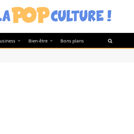
usiness
Bien-être
Bons plans