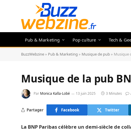
Pub & Marketing
Pop culture
Tech & Ge
BuzzWebzine
»
Pub & Marketing
»
Musique de pub
»
Musique d
Musique de la pub BN
Par
Monica Kalla-Lobé
13 juin 2025
3 Minutes
Partager
Facebook
Twitter
La BNP Paribas célèbre un demi-siècle de col