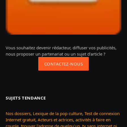
Vous souhaitez devenir rédacteur, diffuser vos publicités,
nous proposer un partenariat ou un sujet d'article ?
CONTACTEZ-NOUS
SUJETS TENDANCE
Nos dossiers
,
Lexique de la pop culture
,
Test de connexion
Internet gratuit
,
Acteurs et actrices
,
activités à faire en
couple
,
trouver l'adresse de quelqu'un
,
tv sans internet ni