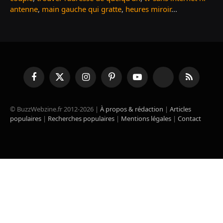
antenne
,
main gauche qui gratte
,
heures miroir
...
Facebook
X
Instagram
Pinterest
YouTube
TikTok
RSS
(Twitter)
© BuzzWebzine.fr 2012-2026 |
À propos & rédaction
|
Articles
populaires
|
Recherches populaires
|
Mentions légales
|
Contact