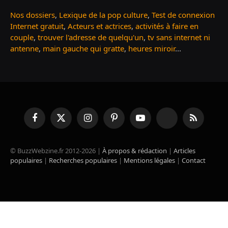
Nos dossiers
,
Lexique de la pop culture
,
Test de connexion
Internet gratuit
,
Acteurs et actrices
,
activités à faire en
couple
,
trouver l'adresse de quelqu'un
,
tv sans internet ni
antenne
,
main gauche qui gratte
,
heures miroir
...
Facebook
X
Instagram
Pinterest
YouTube
TikTok
RSS
(Twitter)
© BuzzWebzine.fr 2012-2026 |
À propos & rédaction
|
Articles
populaires
|
Recherches populaires
|
Mentions légales
|
Contact