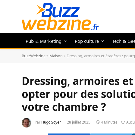
Pub & Marketing
Pop culture
Tech & Ge
BuzzWebzine
»
Maison
»
Dressing, armoires et étagères : pour
Dressing, armoires et
opter pour des solut
votre chambre ?
Par
Hugo Soyer
28 juillet 2025
4 Minutes
Aucu