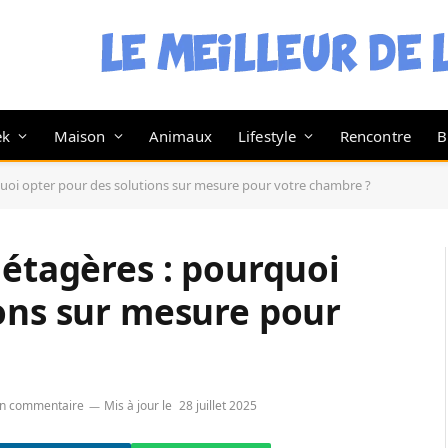
ek
Maison
Animaux
Lifestyle
Rencontre
B
quoi opter pour des solutions sur mesure pour votre chambre ?
 étagères : pourquoi
ions sur mesure pour
n commentaire
Mis à jour le
28 juillet 2025