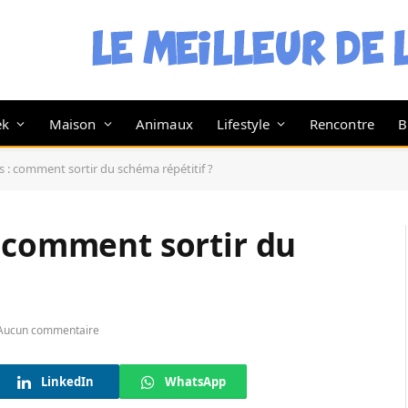
ek
Maison
Animaux
Lifestyle
Rencontre
B
 : comment sortir du schéma répétitif ?
: comment sortir du
Aucun commentaire
LinkedIn
WhatsApp