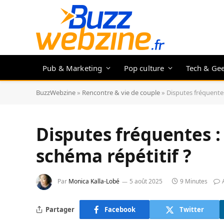
Pub & Marketing
Pop culture
Tech & Ge
BuzzWebzine
»
Rencontre & vie de couple
»
Disputes fréquentes
Disputes fréquentes 
schéma répétitif ?
Par
Monica Kalla-Lobé
5 août 2025
9 Minutes
Partager
Facebook
Twitter