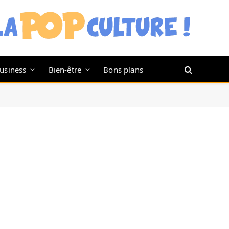
usiness
Bien-être
Bons plans