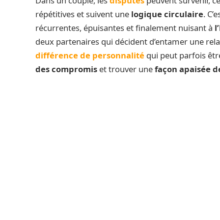
Dans un couple, les
disputes
peuvent survenir, cel
répétitives et suivent une
logique circulaire
. C’e
récurrentes, épuisantes et finalement nuisant à
l
deux partenaires qui décident d’entamer une rela
différence de personnalité
qui peut parfois êt
des compromis
et trouver une
façon apaisée de