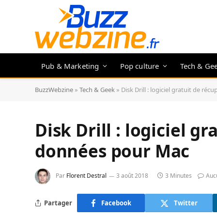
Pub & Marketing
Pop culture
Tech & Ge
BuzzWebzine
»
Tech & Geek
»
Disk Drill : logiciel gratuit de r
Disk Drill : logiciel g
données pour Mac
Par
Florent Destral
3 août 2018
3 Minutes
Auc
Partager
Facebook
Twitter