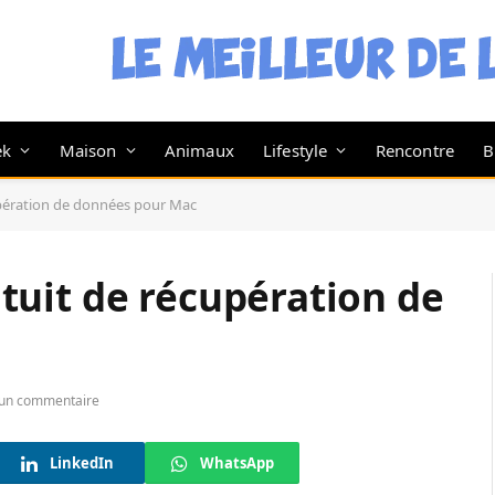
ek
Maison
Animaux
Lifestyle
Rencontre
B
écupération de données pour Mac
ratuit de récupération de
un commentaire
LinkedIn
WhatsApp