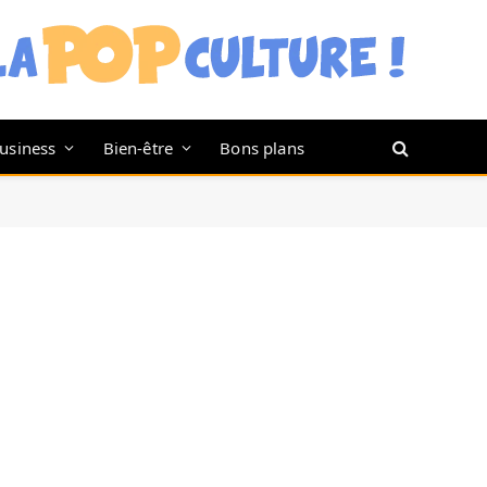
usiness
Bien-être
Bons plans