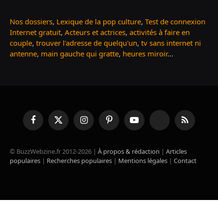
Nos dossiers
,
Lexique de la pop culture
,
Test de connexion
Internet gratuit
,
Acteurs et actrices
,
activités à faire en
couple
,
trouver l'adresse de quelqu'un
,
tv sans internet ni
antenne
,
main gauche qui gratte
,
heures miroir
...
Facebook
X
Instagram
Pinterest
YouTube
TikTok
RSS
(Twitter)
© BuzzWebzine.fr 2012-2026 |
À propos & rédaction
|
Articles
populaires
|
Recherches populaires
|
Mentions légales
|
Contact