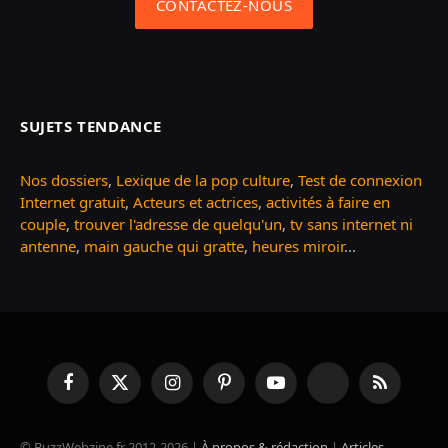
CONTACTEZ-NOUS
SUJETS TENDANCE
Nos dossiers
,
Lexique de la pop culture
,
Test de connexion
Internet gratuit
,
Acteurs et actrices
,
activités à faire en
couple
,
trouver l'adresse de quelqu'un
,
tv sans internet ni
antenne
,
main gauche qui gratte
,
heures miroir
...
Facebook
X
Instagram
Pinterest
YouTube
TikTok
RSS
(Twitter)
© BuzzWebzine.fr 2012-2026 |
À propos & rédaction
|
Articles