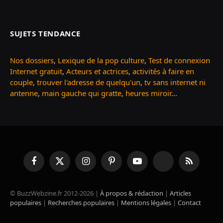
SUJETS TENDANCE
Nos dossiers
,
Lexique de la pop culture
,
Test de connexion
Internet gratuit
,
Acteurs et actrices
,
activités à faire en
couple
,
trouver l'adresse de quelqu'un
,
tv sans internet ni
antenne
,
main gauche qui gratte
,
heures miroir
...
Facebook
X
Instagram
Pinterest
YouTube
TikTok
RSS
(Twitter)
© BuzzWebzine.fr 2012-2026 |
À propos & rédaction
|
Articles
populaires
|
Recherches populaires
|
Mentions légales
|
Contact