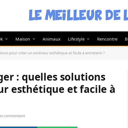
ek
Maison
Animaux
Lifestyle
Rencontre
B
ns pour créer un extérieur esthétique et facile à entretenir ?
 : quelles solutions
r esthétique et facile à
un commentaire