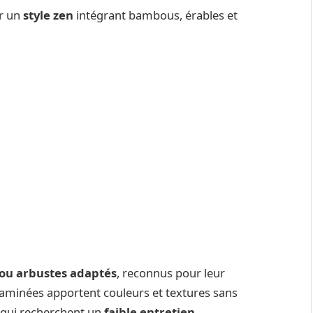
ur un
style zen
intégrant bambous, érables et
 ou arbustes adaptés
, reconnus pour leur
raminées apportent couleurs et textures sans
x qui recherchent un
faible entretien
.