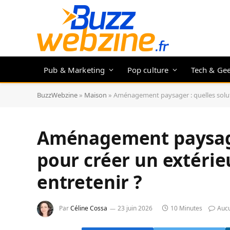
Pub & Marketing
Pop culture
Tech & Ge
BuzzWebzine
»
Maison
»
Aménagement paysager : quelles solutio
Aménagement paysager
pour créer un extérieu
entretenir ?
Par
Céline Cossa
23 juin 2026
10 Minutes
Auc