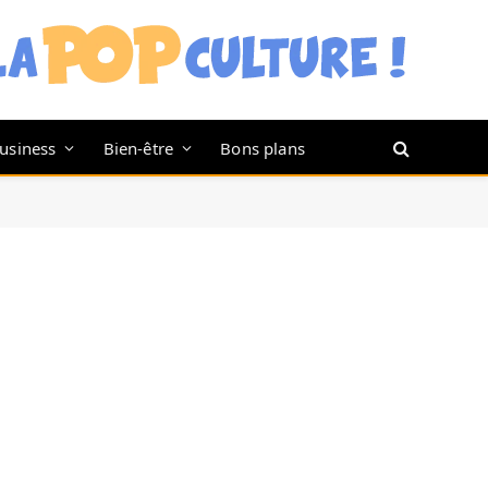
usiness
Bien-être
Bons plans