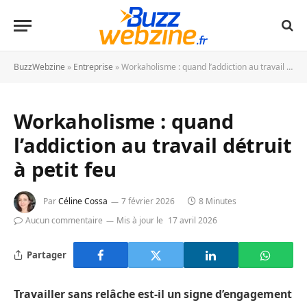
BuzzWebzine
»
Entreprise
»
Workaholisme : quand l’addiction au travail détruit à petit feu
Workaholisme : quand
l’addiction au travail détruit
à petit feu
Par
Céline Cossa
7 février 2026
8 Minutes
Aucun commentaire
Mis à jour le
17 avril 2026
Partager
Travailler sans relâche est-il un signe d’engagement