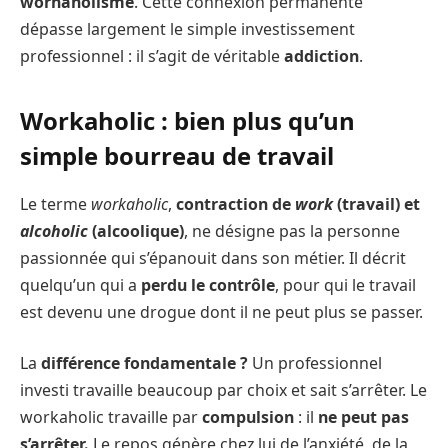
worhaholisme
. Cette connexion permanente
dépasse largement le simple investissement
professionnel : il s’agit de véritable
addiction
.
Workaholic : bien plus qu’un
simple bourreau de travail
Le terme
workaholic
,
contraction de
work
(travail) et
alcoholic
(alcoolique)
, ne désigne pas la personne
passionnée qui s’épanouit dans son métier. Il décrit
quelqu’un qui a
perdu le contrôle
, pour qui le travail
est devenu une drogue dont il ne peut plus se passer.
La
différence fondamentale ?
Un professionnel
investi travaille beaucoup par choix et sait s’arrêter. Le
workaholic travaille par
compulsion
: il
ne peut pas
s’arrêter.
Le repos génère chez lui de l’anxiété, de la