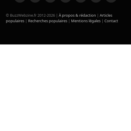
(Twitter)
© BuzzWebzine.fr 2012-2026 |
À propos & rédaction
|
Articles
populaires
|
Recherches populaires
|
Mentions légales
|
Contact