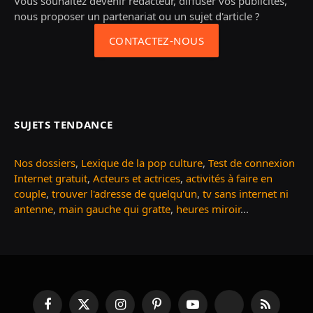
Vous souhaitez devenir rédacteur, diffuser vos publicités,
nous proposer un partenariat ou un sujet d'article ?
CONTACTEZ-NOUS
SUJETS TENDANCE
Nos dossiers
,
Lexique de la pop culture
,
Test de connexion
Internet gratuit
,
Acteurs et actrices
,
activités à faire en
couple
,
trouver l'adresse de quelqu'un
,
tv sans internet ni
antenne
,
main gauche qui gratte
,
heures miroir
...
Facebook
X
Instagram
Pinterest
YouTube
TikTok
RSS