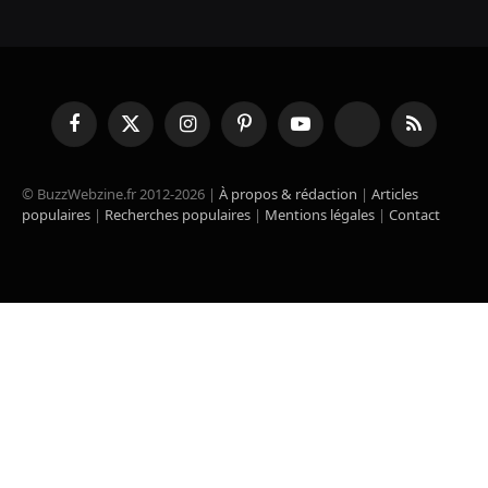
Facebook
X
Instagram
Pinterest
YouTube
TikTok
RSS
(Twitter)
© BuzzWebzine.fr 2012-2026 |
À propos & rédaction
|
Articles
populaires
|
Recherches populaires
|
Mentions légales
|
Contact