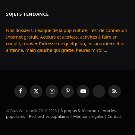
SUJETS TENDANCE
Nos dossiers
,
Lexique de la pop culture
,
Test de connexion
Internet gratuit
,
Acteurs et actrices
,
activités à faire en
couple
,
trouver l'adresse de quelqu'un
,
tv sans internet ni
antenne
,
main gauche qui gratte
,
heures miroir
...
Facebook
X
Instagram
Pinterest
YouTube
TikTok
RSS
(Twitter)
© BuzzWebzine.fr 2012-2026 |
À propos & rédaction
|
Articles
populaires
|
Recherches populaires
|
Mentions légales
|
Contact