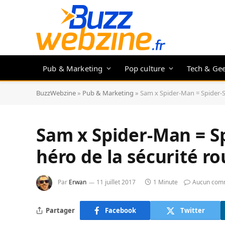
Pub & Marketing
Pop culture
Tech & Ge
BuzzWebzine
»
Pub & Marketing
»
Sam x Spider-Man = Spider-Sa
Sam x Spider-Man = Sp
héro de la sécurité ro
Par
Erwan
11 juillet 2017
1 Minute
Aucun com
Partager
Facebook
Twitter