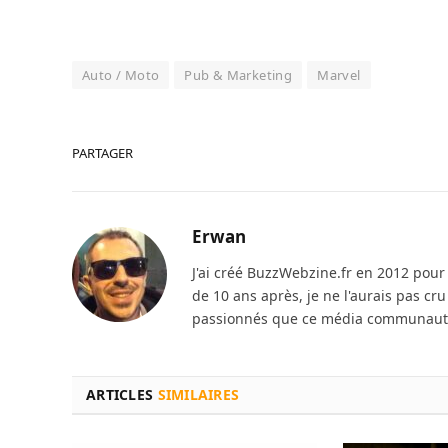
Auto / Moto
Pub & Marketing
Marvel
PARTAGER
Erwan
J'ai créé BuzzWebzine.fr en 2012 pour m
de 10 ans après, je ne l'aurais pas cr
passionnés que ce média communautai
ARTICLES
SIMILAIRES