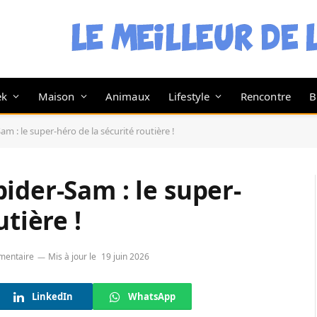
ek
Maison
Animaux
Lifestyle
Rencontre
B
m : le super-héro de la sécurité routière !
ider-Sam : le super-
utière !
mentaire
Mis à jour le
19 juin 2026
LinkedIn
WhatsApp