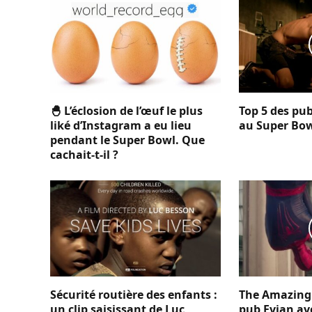
🐣 L’éclosion de l’œuf le plus
Top 5 des pub
liké d’Instagram a eu lieu
au Super Bo
pendant le Super Bowl. Que
cachait-t-il ?
Sécurité routière des enfants :
The Amazing 
un clip saisissant de Luc
pub Evian av