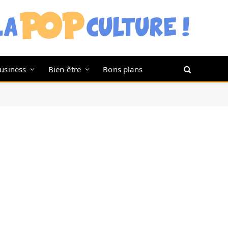
usiness
Bien-être
Bons plans