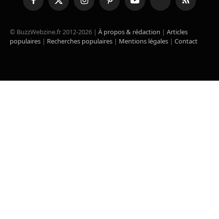
Facebook
X
Instagram
Pinterest
YouTube
TikTok
RSS
(Twitter)
© BuzzWebzine.fr 2012-2026 |
À propos & rédaction
|
Articles
populaires
|
Recherches populaires
|
Mentions légales
|
Contact