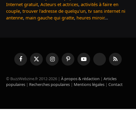
Internet gratuit
,
Acteurs et actrices
,
activités à faire en
couple
,
trouver l'adresse de quelqu'un
,
tv sans internet ni
antenne
,
main gauche qui gratte
,
heures miroir
...
Facebook
X
Instagram
Pinterest
YouTube
TikTok
RSS
(Twitter)
© BuzzWebzine.fr 2012-2026 |
À propos & rédaction
|
Articles
populaires
|
Recherches populaires
|
Mentions légales
|
Contact