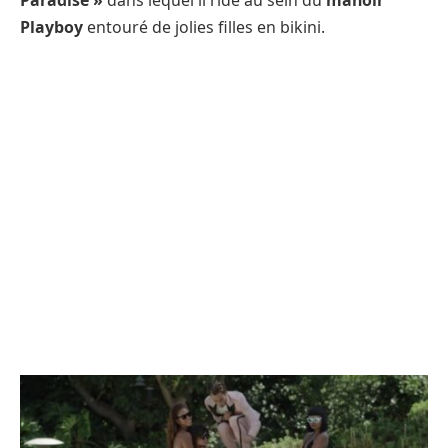
Paradise »
dans lequel il ride au sein du
manoir
Playboy
entouré de jolies filles en bikini.