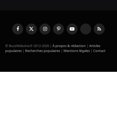
Facebook
X
Instagram
Pinterest
YouTube
TikTok
RSS
(Twitter)
© BuzzWebzine.fr 2012-2026 |
À propos & rédaction
|
Articles
populaires
|
Recherches populaires
|
Mentions légales
|
Contact