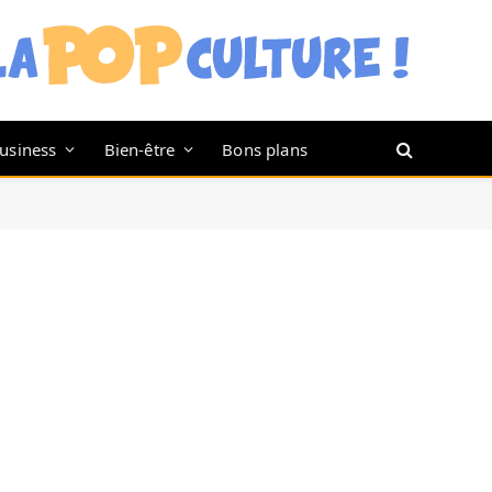
usiness
Bien-être
Bons plans