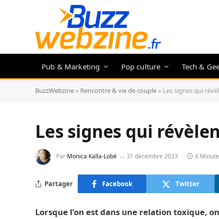
Pub & Marketing
Pop culture
Tech & Ge
BuzzWebzine
»
Rencontre & vie de couple
»
Les signes qui révè
Les signes qui révèle
Par
Monica Kalla-Lobé
31 décembre 2023
6 Minute
Partager
Facebook
Twitter
Lorsque l’on est dans une relation toxique, on