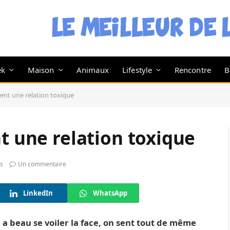
ek
Maison
Animaux
Lifestyle
Rencontre
B
lent une relation toxique
nt une relation toxique
s
Un commentaire
LinkedIn
WhatsApp
 a beau se voiler la face, on sent tout de même