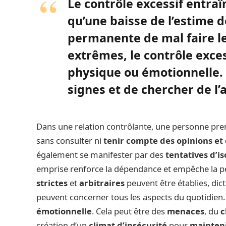
Le contrôle excessif entra
qu’une baisse de l’estime d
permanente de mal faire le
extrêmes, le contrôle exces
physique ou émotionnelle. 
signes et de chercher de l’
Dans une relation contrôlante, une personne pre
sans consulter ni
tenir compte des opinions et 
également se manifester par des
tentatives d’i
emprise renforce la dépendance et empêche la per
strictes
et
arbitraires
peuvent être établies, dic
peuvent concerner tous les aspects du quotidien
émotionnelle
. Cela peut être des
menaces
, du
c
création d’un
climat d’insécurité
pour
mainteni