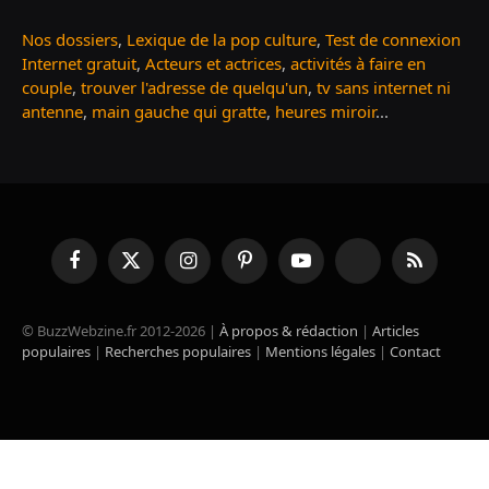
Nos dossiers
,
Lexique de la pop culture
,
Test de connexion
Internet gratuit
,
Acteurs et actrices
,
activités à faire en
couple
,
trouver l'adresse de quelqu'un
,
tv sans internet ni
antenne
,
main gauche qui gratte
,
heures miroir
...
Facebook
X
Instagram
Pinterest
YouTube
TikTok
RSS
(Twitter)
© BuzzWebzine.fr 2012-2026 |
À propos & rédaction
|
Articles
populaires
|
Recherches populaires
|
Mentions légales
|
Contact