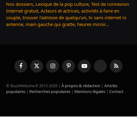
Nos dossiers
,
Lexique de la pop culture
,
Test de connexion
Internet gratuit
,
Acteurs et actrices
,
activités à faire en
couple
,
trouver l'adresse de quelqu'un
,
tv sans internet ni
antenne
,
main gauche qui gratte
,
heures miroir
...
Facebook
X
Instagram
Pinterest
YouTube
TikTok
RSS
(Twitter)
© BuzzWebzine.fr 2012-2026 |
À propos & rédaction
|
Articles
populaires
|
Recherches populaires
|
Mentions légales
|
Contact