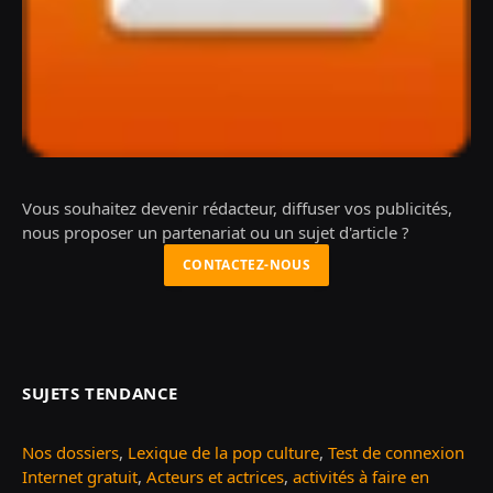
Vous souhaitez devenir rédacteur, diffuser vos publicités,
nous proposer un partenariat ou un sujet d'article ?
CONTACTEZ-NOUS
SUJETS TENDANCE
Nos dossiers
,
Lexique de la pop culture
,
Test de connexion
Internet gratuit
,
Acteurs et actrices
,
activités à faire en