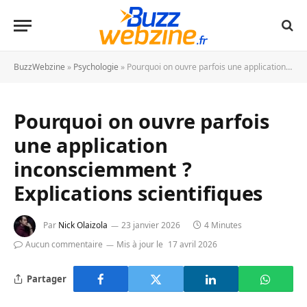
BuzzWebzine
»
Psychologie
»
Pourquoi on ouvre parfois une application inconsciemment ? Explications scientifiques
Pourquoi on ouvre parfois
une application
inconsciemment ?
Explications scientifiques
Par
Nick Olaizola
23 janvier 2026
4 Minutes
Aucun commentaire
Mis à jour le
17 avril 2026
Partager