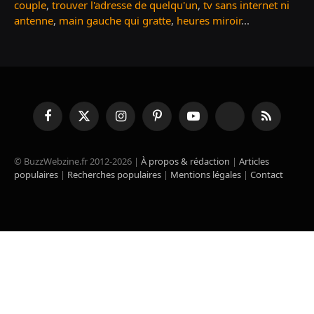
couple
,
trouver l'adresse de quelqu'un
,
tv sans internet ni
antenne
,
main gauche qui gratte
,
heures miroir
...
Facebook
X
Instagram
Pinterest
YouTube
TikTok
RSS
(Twitter)
© BuzzWebzine.fr 2012-2026 |
À propos & rédaction
|
Articles
populaires
|
Recherches populaires
|
Mentions légales
|
Contact