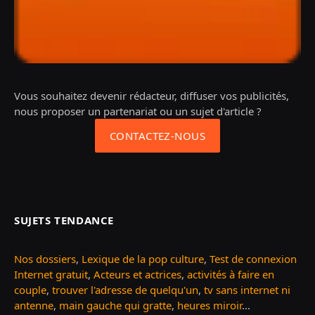
Vous souhaitez devenir rédacteur, diffuser vos publicités,
nous proposer un partenariat ou un sujet d'article ?
CONTACTEZ-NOUS
SUJETS TENDANCE
Nos dossiers
,
Lexique de la pop culture
,
Test de connexion
Internet gratuit
,
Acteurs et actrices
,
activités à faire en
couple
,
trouver l'adresse de quelqu'un
,
tv sans internet ni
antenne
,
main gauche qui gratte
,
heures miroir
...