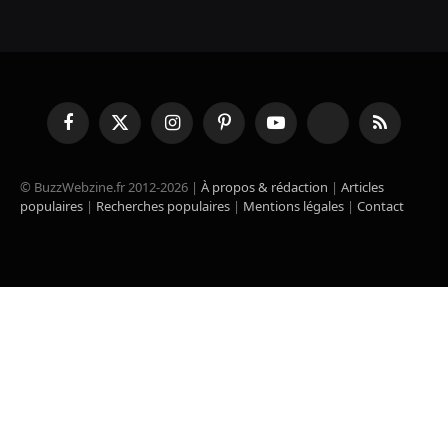
Facebook
X
Instagram
Pinterest
YouTube
TikTok
RSS
(Twitter)
© BuzzWebzine.fr 2012-2026 |
À propos & rédaction
|
Articles
populaires
|
Recherches populaires
|
Mentions légales
|
Contact