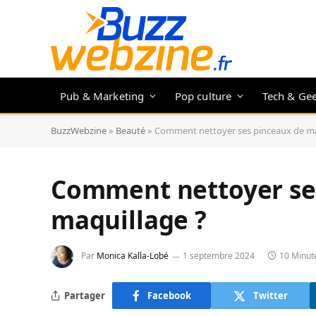
Pub & Marketing
Pop culture
Tech & Ge
BuzzWebzine
»
Beauté
»
Comment nettoyer ses pinceaux de ma
Comment nettoyer se
maquillage ?
Par
Monica Kalla-Lobé
1 septembre 2024
10 Minut
Partager
Facebook
Twitter