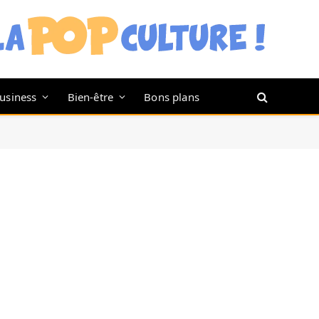
usiness
Bien-être
Bons plans