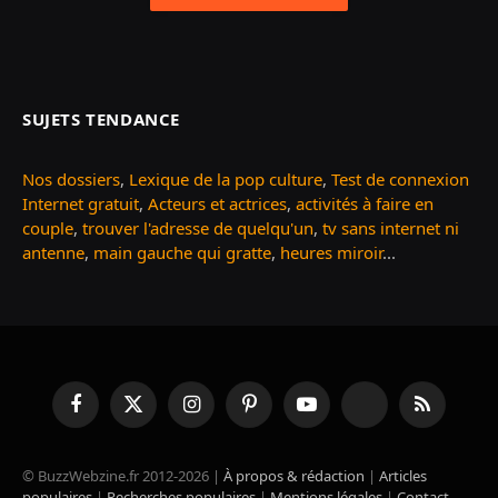
SUJETS TENDANCE
Nos dossiers
,
Lexique de la pop culture
,
Test de connexion
Internet gratuit
,
Acteurs et actrices
,
activités à faire en
couple
,
trouver l'adresse de quelqu'un
,
tv sans internet ni
antenne
,
main gauche qui gratte
,
heures miroir
...
Facebook
X
Instagram
Pinterest
YouTube
TikTok
RSS
(Twitter)
© BuzzWebzine.fr 2012-2026 |
À propos & rédaction
|
Articles
populaires
|
Recherches populaires
|
Mentions légales
|
Contact