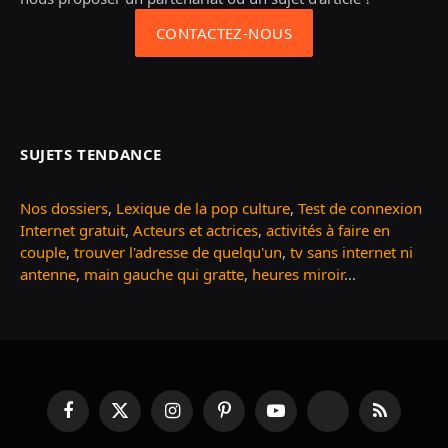
CONTACTEZ-NOUS
SUJETS TENDANCE
Nos dossiers
,
Lexique de la pop culture
,
Test de connexion
Internet gratuit
,
Acteurs et actrices
,
activités à faire en
couple
,
trouver l'adresse de quelqu'un
,
tv sans internet ni
antenne
,
main gauche qui gratte
,
heures miroir
...
Facebook
X
Instagram
Pinterest
YouTube
TikTok
RSS
(Twitter)