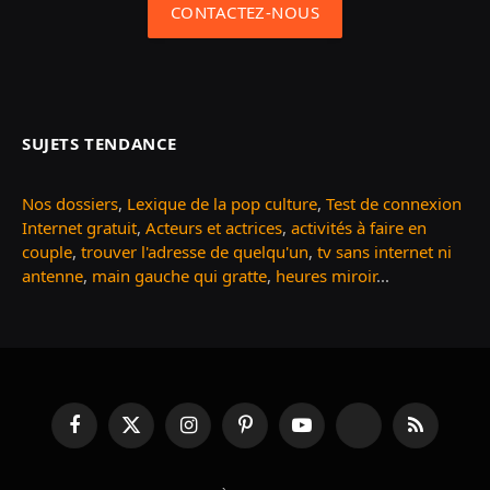
CONTACTEZ-NOUS
SUJETS TENDANCE
Nos dossiers
,
Lexique de la pop culture
,
Test de connexion
Internet gratuit
,
Acteurs et actrices
,
activités à faire en
couple
,
trouver l'adresse de quelqu'un
,
tv sans internet ni
antenne
,
main gauche qui gratte
,
heures miroir
...
Facebook
X
Instagram
Pinterest
YouTube
TikTok
RSS
(Twitter)