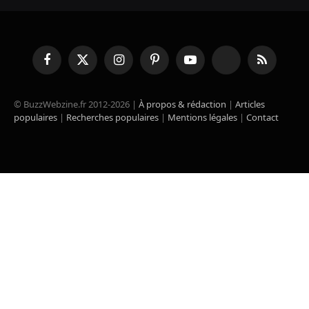
Facebook
X
Instagram
Pinterest
YouTube
TikTok
RSS
(Twitter)
© BuzzWebzine.fr 2012-2026 |
À propos & rédaction
|
Articles
populaires
|
Recherches populaires
|
Mentions légales
|
Contact