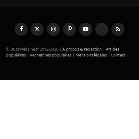
Facebook
X
Instagram
Pinterest
YouTube
TikTok
RSS
(Twitter)
© BuzzWebzine.fr 2012-2026 |
À propos & rédaction
|
Articles
populaires
|
Recherches populaires
|
Mentions légales
|
Contact