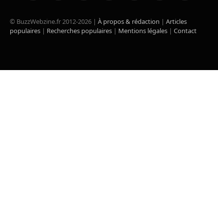
(Twitter)
© BuzzWebzine.fr 2012-2026 |
À propos & rédaction
|
Articles
populaires
|
Recherches populaires
|
Mentions légales
|
Contact