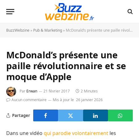
BuzzWebzine
»
Pub & Marketing
»
McDonald’s présente une paille révolutionnaire et se moque d’Apple
McDonald’s présente une
paille révolutionnaire et se
moque d’Apple
Par
Erwan
21 février 2017
2 Minutes
Aucun commentaire
Mis à jour le
26 janvier 2026
Partager
Dans une vidéo
qui parodie volontairement
les