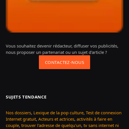
Vous souhaitez devenir rédacteur, diffuser vos publicités,
nous proposer un partenariat ou un sujet d'article ?
CONTACTEZ-NOUS
SUJETS TENDANCE
Nos dossiers
,
Lexique de la pop culture
,
Test de connexion
Internet gratuit
,
Acteurs et actrices
,
activités à faire en
couple
,
trouver l'adresse de quelqu'un
,
tv sans internet ni