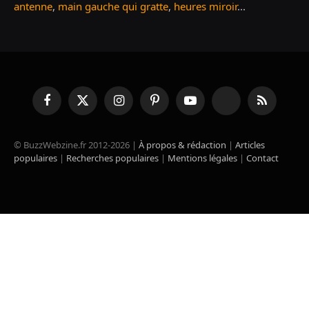
antenne
,
main gauche qui gratte
,
heures miroir
...
Facebook
X
Instagram
Pinterest
YouTube
TikTok
RSS
(Twitter)
© BuzzWebzine.fr 2012-2026 |
À propos & rédaction
|
Articles
populaires
|
Recherches populaires
|
Mentions légales
|
Contact