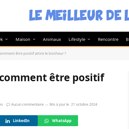
ek
Maison
Animaux
Lifestyle
Rencontre
B
: comment être positif attire le bonheur ?
 : comment être positif
es
Aucun commentaire
Mis à jour le
21 octobre 2024
LinkedIn
WhatsApp