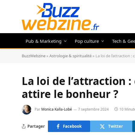
Pub & Marketing
Pop culture
Tech & Ge
BuzzWebzine
»
Astrologie & spiritualité
»
La loi de l’attraction 
La loi de l’attraction
attire le bonheur ?
Par
Monica Kalla-Lobé
7 septembre 2024
10 Minut
Partager
Facebook
Twitter