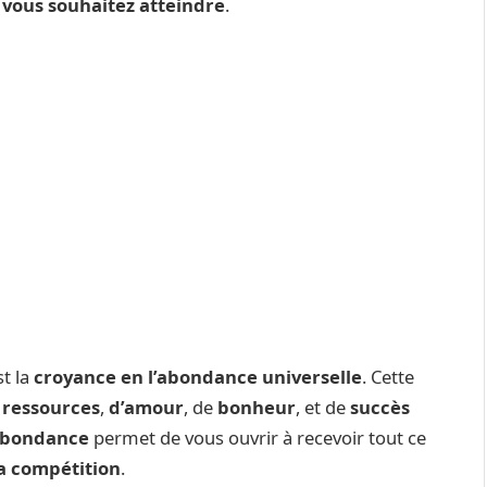
e vous souhaitez atteindre
.
st la
croyance en l’abondance universelle
. Cette
e
ressources
,
d’amour
, de
bonheur
, et de
succès
abondance
permet de vous ouvrir à recevoir tout ce
a compétition
.