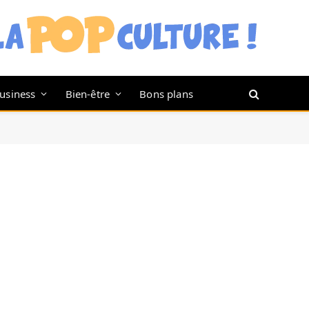
usiness
Bien-être
Bons plans