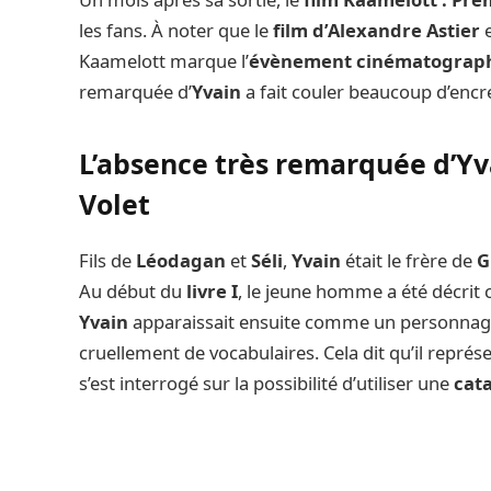
les fans. À noter que le
film d’Alexandre Astier
e
Kaamelott marque l’
évènement cinématograp
remarquée d’
Yvain
a fait couler beaucoup d’enc
L’absence très remarquée d’Yv
Volet
Fils de
Léodagan
et
Séli
,
Yvain
était le frère de
G
Au début du
livre I
, le jeune homme a été décrit
Yvain
apparaissait ensuite comme un personnage 
cruellement de vocabulaires. Cela dit qu’il repré
s’est interrogé sur la possibilité d’utiliser une
cat