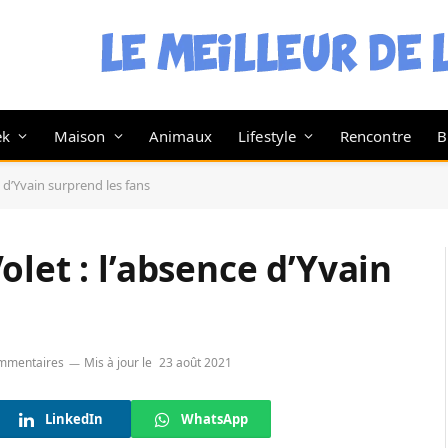
ek
Maison
Animaux
Lifestyle
Rencontre
B
 d’Yvain surprend les fans
let : l’absence d’Yvain
mmentaires
Mis à jour le
23 août 2021
LinkedIn
WhatsApp