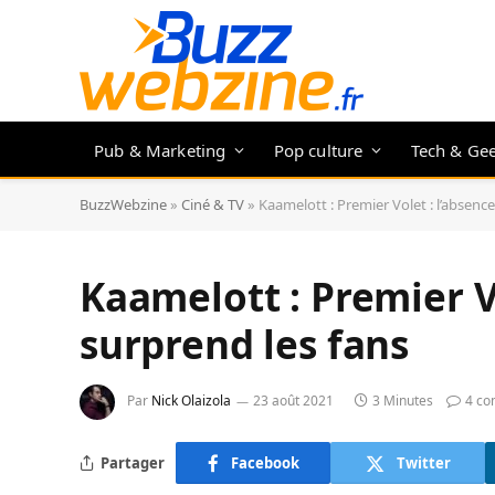
Pub & Marketing
Pop culture
Tech & Ge
BuzzWebzine
»
Ciné & TV
»
Kaamelott : Premier Volet : l’absence
Kaamelott : Premier Vo
surprend les fans
Par
Nick Olaizola
23 août 2021
3 Minutes
4 co
Partager
Facebook
Twitter