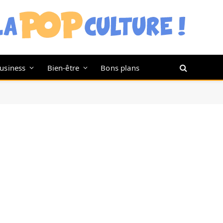
usiness
Bien-être
Bons plans