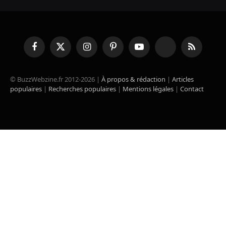
Facebook
X
Instagram
Pinterest
YouTube
TikTok
RSS
(Twitter)
© BuzzWebzine.fr 2012-2026 |
À propos & rédaction
|
Articles
populaires
|
Recherches populaires
|
Mentions légales
|
Contact