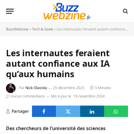
BuzzWebzine
»
Tech & Geek
»
Les internautes feraient autant confiance aux IA qu’aux humains
Les internautes feraient
autant confiance aux IA
qu’aux humains
Par
Nick Olaizola
25 décembre 2023
3 Minutes
Aucun commentaire
Mis à jour le
19 novembre 2024
Partager
Des chercheurs de l’université des sciences