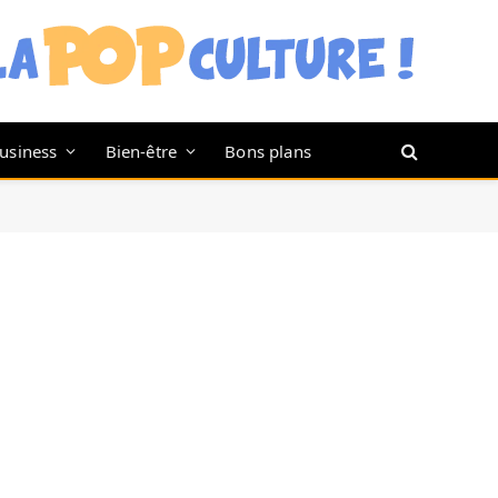
usiness
Bien-être
Bons plans