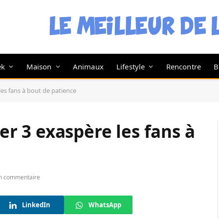
ek
Maison
Animaux
Lifestyle
Rencontre
B
 les fans à bout de patience
ler 3 exaspère les fans à
n commentaire
LinkedIn
WhatsApp