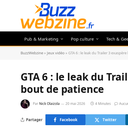
Pub & Marketing
Pop culture
Tech & Ge
BuzzWebzine
»
Jeux vidéo
»
GTA 6 : le leak du Trailer 3 exaspère
GTA 6 : le leak du Trai
bout de patience
Par
Nick Olaizola
20 mai 2026
4 Minutes
Aucu
Partager
Facebook
Twitter