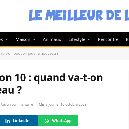
ek
Maison
Animaux
Lifestyle
Rencontre
B
d va-t-on pouvoir jouer à nouveau ?
son 10 : quand va-t-on
eau ?
Aucun commentaire
Mis à jour le
10 octobre 2023
LinkedIn
WhatsApp