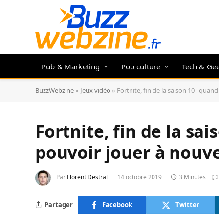
Pub & Marketing
Pop culture
Tech & Ge
BuzzWebzine
»
Jeux vidéo
»
Fortnite, fin de la saison 10 : quan
Fortnite, fin de la sai
pouvoir jouer à nouv
Par
Florent Destral
14 octobre 2019
3 Minutes
Partager
Facebook
Twitter