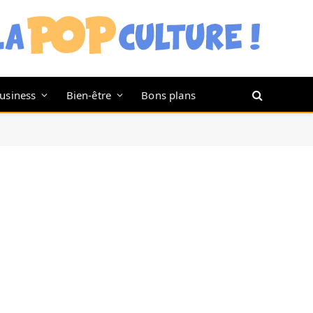
usiness
Bien-être
Bons plans