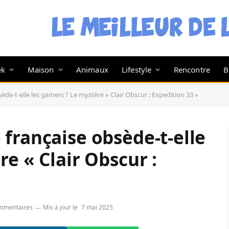
ek
Maison
Animaux
Lifestyle
Rencontre
B
de-t-elle les gamers ? Le mystère « Clair Obscur : Expedition 33 »
française obsède-t-elle
e « Clair Obscur :
mmentaires
Mis à jour le
7 mai 2025