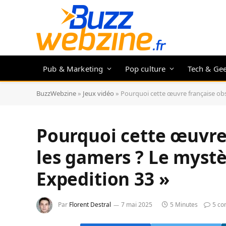
Pub & Marketing
Pop culture
Tech & Ge
BuzzWebzine
»
Jeux vidéo
»
Pourquoi cette œuvre française obsè
Pourquoi cette œuvre 
les gamers ? Le mystèr
Expedition 33 »
Par
Florent Destral
7 mai 2025
5 Minutes
5 co