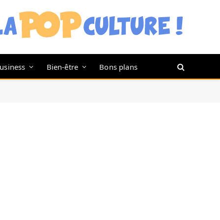
usiness
Bien-être
Bons plans