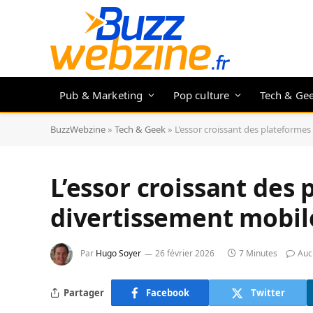
Pub & Marketing
Pop culture
Tech & Ge
BuzzWebzine
»
Tech & Geek
»
L’essor croissant des plateforme
L’essor croissant des
divertissement mobil
Par
Hugo Soyer
26 février 2026
7 Minutes
Auc
Partager
Facebook
Twitter