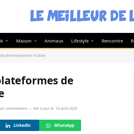
ek
Maison
Animaux
Lifestyle
Rencontre
B
s de divertissement mobile
 plateformes de
e
un commentaire
Mis à jour le
16 avril 2026
LinkedIn
WhatsApp