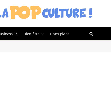
usiness
Bien-être
Bons plans