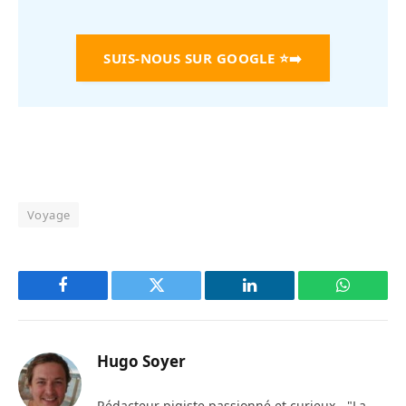
SUIS-NOUS SUR GOOGLE
⭐➡️
Voyage
Facebook
Twitter
LinkedIn
WhatsAp
Hugo Soyer
Rédacteur pigiste passionné et curieux - "La