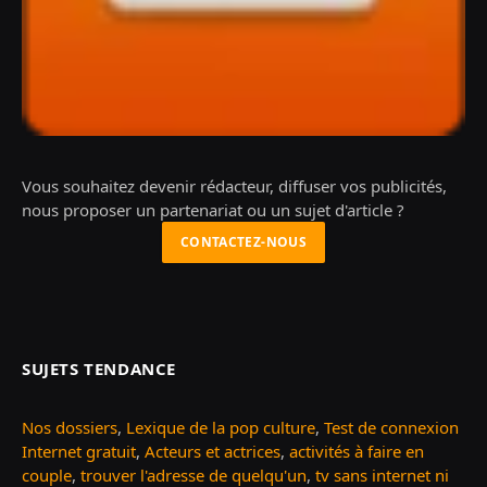
Vous souhaitez devenir rédacteur, diffuser vos publicités,
nous proposer un partenariat ou un sujet d'article ?
CONTACTEZ-NOUS
SUJETS TENDANCE
Nos dossiers
,
Lexique de la pop culture
,
Test de connexion
Internet gratuit
,
Acteurs et actrices
,
activités à faire en
couple
,
trouver l'adresse de quelqu'un
,
tv sans internet ni