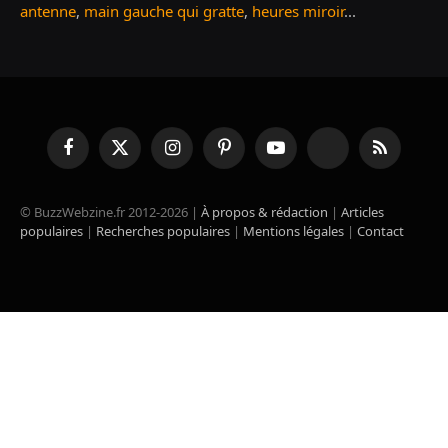
antenne
,
main gauche qui gratte
,
heures miroir
...
Facebook
X
Instagram
Pinterest
YouTube
TikTok
RSS
(Twitter)
© BuzzWebzine.fr 2012-2026 |
À propos & rédaction
|
Articles
populaires
|
Recherches populaires
|
Mentions légales
|
Contact