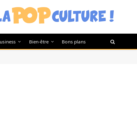
usiness
Bien-être
Bons plans