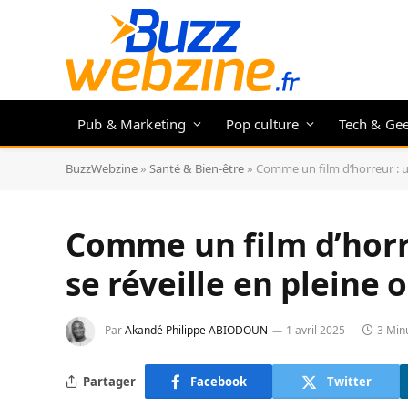
Pub & Marketing
Pop culture
Tech & Ge
BuzzWebzine
»
Santé & Bien-être
»
Comme un film d’horreur : un
Comme un film d’horr
se réveille en pleine 
Par
Akandé Philippe ABIODOUN
1 avril 2025
3 Min
Partager
Facebook
Twitter