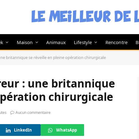
ek
Maison
Animaux
Lifestyle
Rencontre
B
e britannique se réveille en pleine opération chirurgicale
eur : une britannique
opération chirurgicale
utes
Aucun commentaire
LinkedIn
WhatsApp